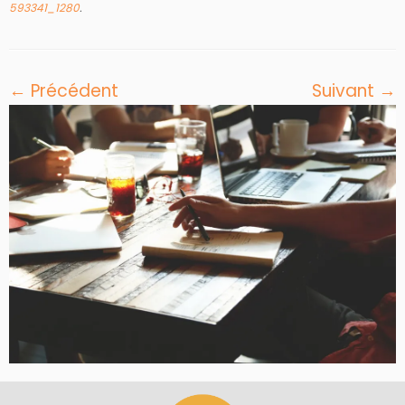
593341_1280
.
← Précédent
Suivant →