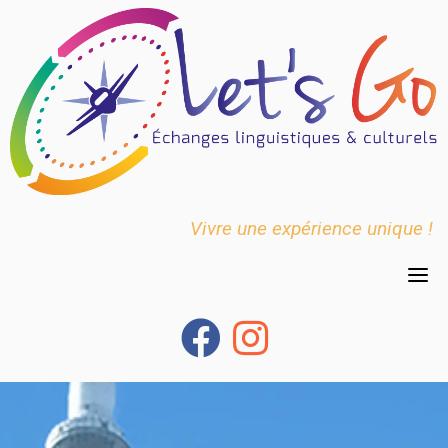
Skip
to
content
Vivre une expérience unique !
fab
fab
fa-
fa-
facebook
instagram