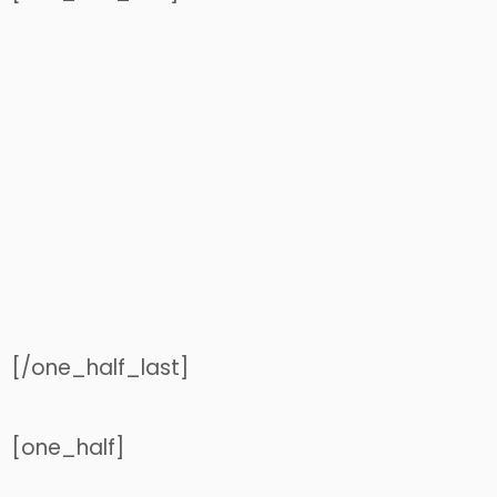
[/one_half_last]
[one_half]