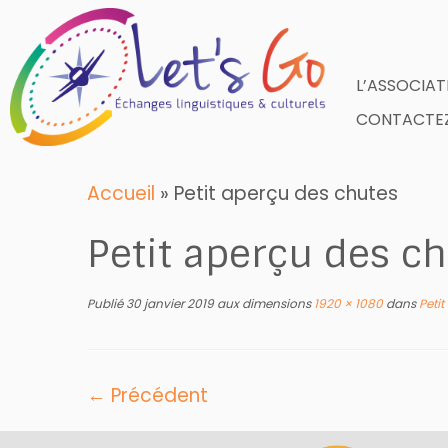
Skip
to
content
L’ASSOCIAT
CONTACTEZ
Accueil
»
Petit aperçu des chutes
Petit aperçu des c
Publié
30 janvier 2019
aux dimensions
1920 × 1080
dans
Petit
← Précédent