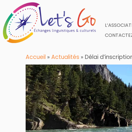
Skip
to
content
L’ASSOCIAT
CONTACTEZ
Accueil
»
Actualités
»
Délai d’inscripti